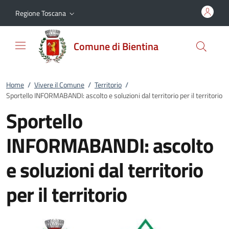
Vai al contenuto
accedi al menu
footer.enter
Regione Toscana
Comune di Bientina
Home
/
Vivere il Comune
/
Territorio
/
Sportello INFORMABANDI: ascolto e soluzioni dal territorio per il territorio
Sportello
INFORMABANDI: ascolto
e soluzioni dal territorio
per il territorio