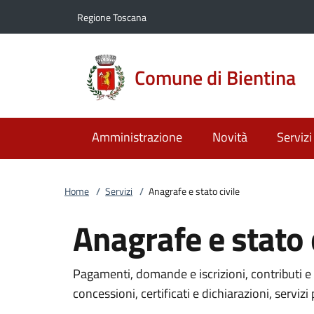
Vai al contenuto
accedi al menu
footer.enter
Regione Toscana
Comune di Bientina
Amministrazione
Novità
Servizi
Home
/
Servizi
/
Anagrafe e stato civile
Anagrafe e stato c
Pagamenti, domande e iscrizioni, contributi e 
concessioni, certificati e dichiarazioni, servizi 