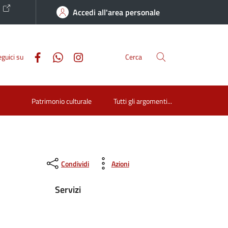
o
Accedi all'area personale
guici su
Cerca
Patrimonio culturale
Tutti gli argomenti...
Condividi
Azioni
Servizi