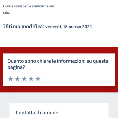
Cookie usati per le statistiche del
sito.
Ultima modifica:
venerdì, 18 marzo 2022
Quanto sono chiare le informazioni su questa
pagina?
Valuta da 1 a 5 stelle la pagina
Domanda
Valuta 1 stelle su 5
Valuta 2 stelle su 5
Valuta 3 stelle su 5
Valuta 4 stelle su 5
Valuta 5 stelle su 5
Contatta il comune