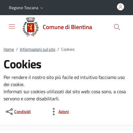
Vai al contenuto
accedi al menu
footer.enter
Regione Toscana
Comune di Bientina
Home
/
Informazioni sul sito
/
Cookies
Cookies
Per rendere il nostro sito più facile ed intuitivo facciamo uso
dei cookie.
Informati sui cookies utilizzati dal sito web: cosa sono, a cosa
servono e come disabilitarli.
Condividi
Azioni