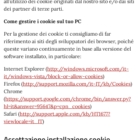
all’utilizzo dei cookie originati dal nostro sito e/o dai siti
dei partner di terze parti.
Come gestire i cookie sul tuo PC
Per la gestione dei cookie ti consigliamo di far
riferimento ai siti degli sviluppatori dei browser, poiché
queste variano continuamente in base alla versione del
software installato, in particolare:
Internet Explorer (
http://windows.microsoft.com/it-
it/windows-vista/block-or-allow-cookies
)
Firefox (
http://support.mozilla.com/it-IT/kb/Cookies
)
Chrome
(
https://support.google.com/chrome/bin/answer.py?
hl=it&answer=95647&p=cpn_cookies
)
Safari (
http://support.apple.com/kb/HT1677?
viewlocale=it_IT
)
Accettazione installazione cookie