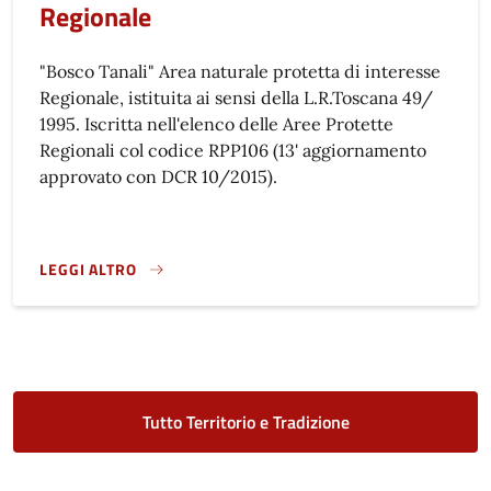
Regionale
"Bosco Tanali" Area naturale protetta di interesse
Regionale, istituita ai sensi della L.R.Toscana 49/
1995. Iscritta nell'elenco delle Aree Protette
Regionali col codice RPP106 (13' aggiornamento
approvato con DCR 10/2015).
LEGGI ALTRO
BOSCO TANALI - RISERVA NATURALE REGIONALE}
Tutto Territorio e Tradizione