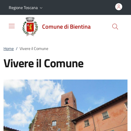
Vai al contenuto
accedi al menu
footer.enter
Regione Toscana
Comune di Bientina
Home
/
Vivere il Comune
Vivere il Comune