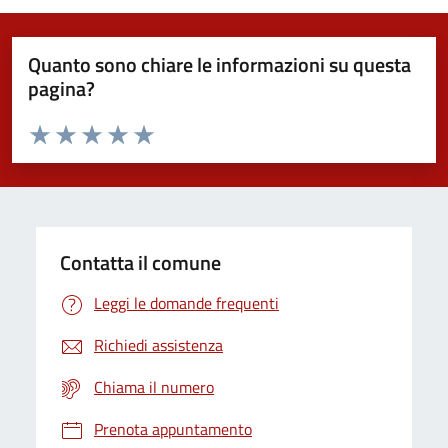
Quanto sono chiare le informazioni su questa
pagina?
Valuta da 1 a 5 stelle la pagina
Domanda
Valuta 1 stelle su 5
Valuta 2 stelle su 5
Valuta 3 stelle su 5
Valuta 4 stelle su 5
Valuta 5 stelle su 5
Contatta il comune
Leggi le domande frequenti
Richiedi assistenza
Chiama il numero
Prenota appuntamento