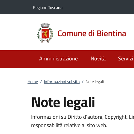
Vai al contenuto
accedi al menu
footer.enter
Regione Toscana
Comune di Bientina
Amministrazione
Novità
Servizi
Home
/
Informazioni sul sito
/
Note legali
Note legali
Informazioni su Diritto d'autore, Copyright, L
responsabilità relative al sito web.