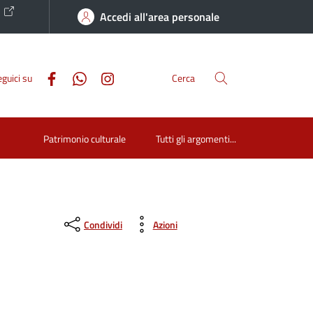
o
Accedi all'area personale
guici su
Cerca
Patrimonio culturale
Tutti gli argomenti...
Condividi
Azioni