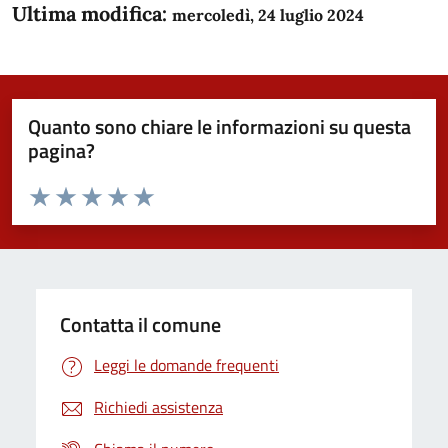
Ultima modifica:
mercoledì, 24 luglio 2024
Quanto sono chiare le informazioni su questa
pagina?
Valuta da 1 a 5 stelle la pagina
Domanda
Valuta 1 stelle su 5
Valuta 2 stelle su 5
Valuta 3 stelle su 5
Valuta 4 stelle su 5
Valuta 5 stelle su 5
Contatta il comune
Leggi le domande frequenti
Richiedi assistenza