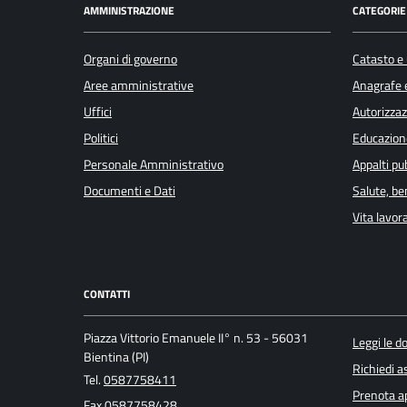
AMMINISTRAZIONE
CATEGORIE 
Organi di governo
Catasto e 
Aree amministrative
Anagrafe e
Uffici
Autorizzaz
Politici
Educazion
Personale Amministrativo
Appalti pub
Documenti e Dati
Salute, b
Vita lavor
CONTATTI
Piazza Vittorio Emanuele II° n. 53 - 56031
Leggi le 
Bientina (PI)
Richiedi a
Tel.
0587758411
Prenota 
Fax
0587758428