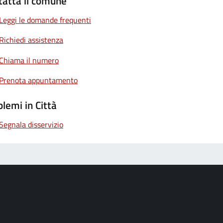
tatta il comune
Leggi le domande frequenti
Richiedi assistenza
Chiama il numero
Prenota appuntamento
lemi in Città
Segnala disservizio