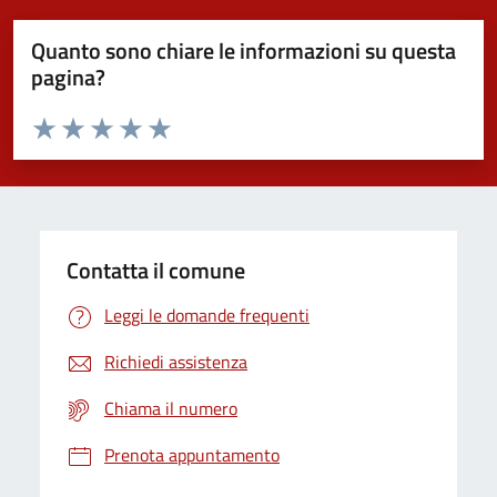
Quanto sono chiare le informazioni su questa
pagina?
Valuta da 1 a 5 stelle la pagina
Domanda
Valuta 1 stelle su 5
Valuta 2 stelle su 5
Valuta 3 stelle su 5
Valuta 4 stelle su 5
Valuta 5 stelle su 5
Contatta il comune
Leggi le domande frequenti
Richiedi assistenza
Chiama il numero
Prenota appuntamento