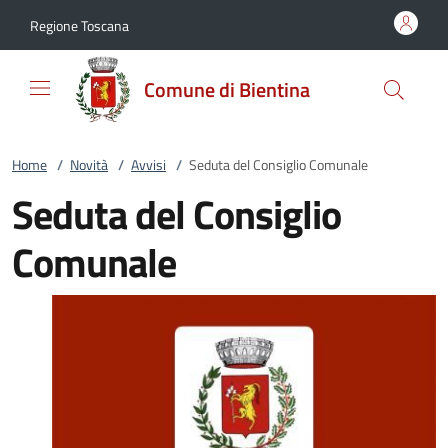
Vai al contenuto
accedi al menu
footer.enter
Regione Toscana
Comune di Bientina
Home
/
Novità
/
Avvisi
/
Seduta del Consiglio Comunale
Seduta del Consiglio
Comunale