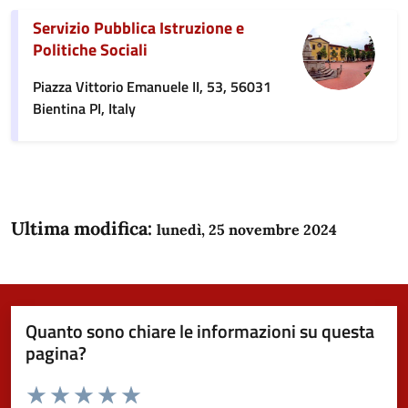
Servizio Pubblica Istruzione e
Politiche Sociali
Piazza Vittorio Emanuele II, 53, 56031
Bientina PI, Italy
Ultima modifica:
lunedì, 25 novembre 2024
Quanto sono chiare le informazioni su questa
pagina?
Valuta da 1 a 5 stelle la pagina
Domanda