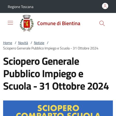
Vai al contenuto
accedi al menu
footer.enter
Regione Toscana
Comune di Bientina
Home
/
Novità
/
Notizie
/
Sciopero Generale Pubblico Impiego e Scuola - 31 Ottobre 2024
Sciopero Generale
Pubblico Impiego e
Scuola - 31 Ottobre 2024