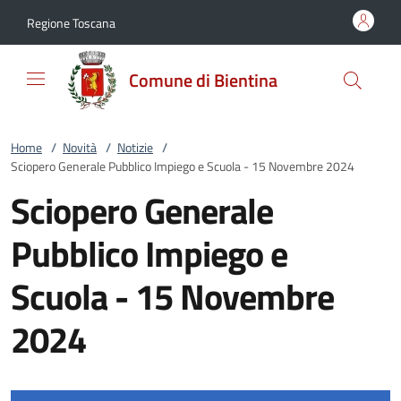
Vai al contenuto
accedi al menu
footer.enter
Regione Toscana
Comune di Bientina
Home
/
Novità
/
Notizie
/
Sciopero Generale Pubblico Impiego e Scuola - 15 Novembre 2024
Sciopero Generale
Pubblico Impiego e
Scuola - 15 Novembre
2024