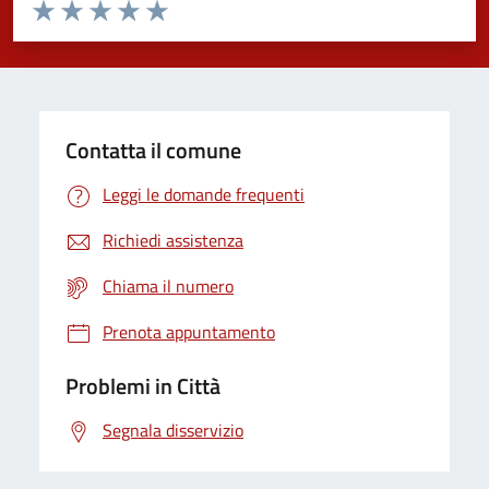
Valuta da 1 a 5 stelle la pagina
Domanda
Valuta 1 stelle su 5
Valuta 2 stelle su 5
Valuta 3 stelle su 5
Valuta 4 stelle su 5
Valuta 5 stelle su 5
Contatta il comune
Leggi le domande frequenti
Richiedi assistenza
Chiama il numero
Prenota appuntamento
Problemi in Città
Segnala disservizio