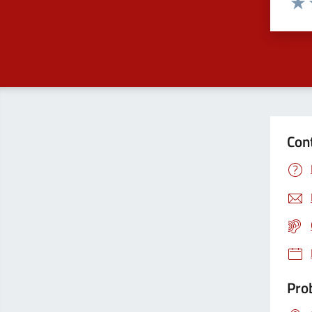
Dom
Valu
Con
Prob