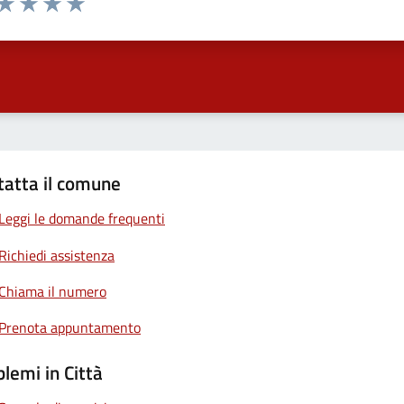
anda
ta 1 stelle su 5
Valuta 2 stelle su 5
Valuta 3 stelle su 5
Valuta 4 stelle su 5
Valuta 5 stelle su 5
tatta il comune
Leggi le domande frequenti
Richiedi assistenza
Chiama il numero
Prenota appuntamento
lemi in Città