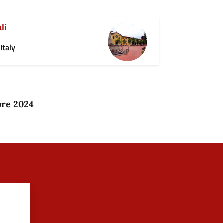
li
Italy
bre 2024
?