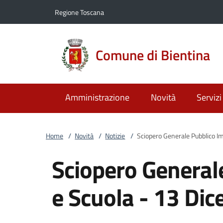
Vai al contenuto
accedi al menu
footer.enter
Regione Toscana
Comune di Bientina
Amministrazione
Novità
Servizi
Home
/
Novità
/
Notizie
/
Sciopero Generale Pubblico I
Sciopero General
e Scuola - 13 Di