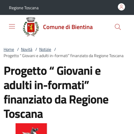
Vai al contenuto
accedi al menu
footer.enter
Regione Toscana
Comune di Bientina
Home
/
Novità
/
Notizie
/
Progetto “ Giovani e adulti in-formati” finanziato da Regione Toscana
Progetto “ Giovani e
adulti in-formati”
finanziato da Regione
Toscana