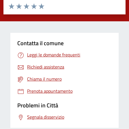
Valuta da 1 a 5 stelle la pagina
Domanda
Valuta 1 stelle su 5
Valuta 2 stelle su 5
Valuta 3 stelle su 5
Valuta 4 stelle su 5
Valuta 5 stelle su 5
Contatta il comune
Leggi le domande frequenti
Richiedi assistenza
Chiama il numero
Prenota appuntamento
Problemi in Città
Segnala disservizio