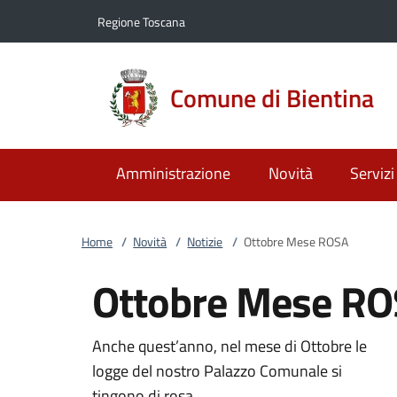
Vai al contenuto
accedi al menu
footer.enter
Regione Toscana
Comune di Bientina
Amministrazione
Novità
Servizi
Home
/
Novità
/
Notizie
/
Ottobre Mese ROSA
Ottobre Mese R
Anche quest’anno, nel mese di Ottobre le
logge del nostro Palazzo Comunale si
tingono di rosa