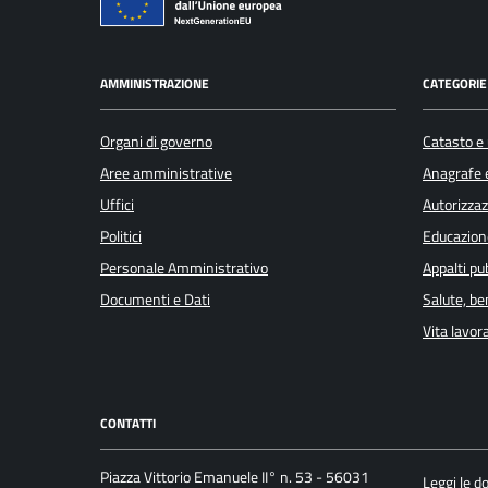
AMMINISTRAZIONE
CATEGORIE 
Organi di governo
Catasto e 
Aree amministrative
Anagrafe e
Uffici
Autorizzaz
Politici
Educazion
Personale Amministrativo
Appalti pub
Documenti e Dati
Salute, b
Vita lavor
CONTATTI
Piazza Vittorio Emanuele II° n. 53 - 56031
Leggi le 