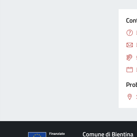
Con
Prob
Comune di Bientina