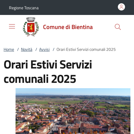
Vai al contenuto
accedi al menu
footer.enter
Regione Toscana
Comune di Bientina
Home
/
Novità
/
Avvisi
/
Orari Estivi Servizi comunali 2025
Orari Estivi Servizi
comunali 2025