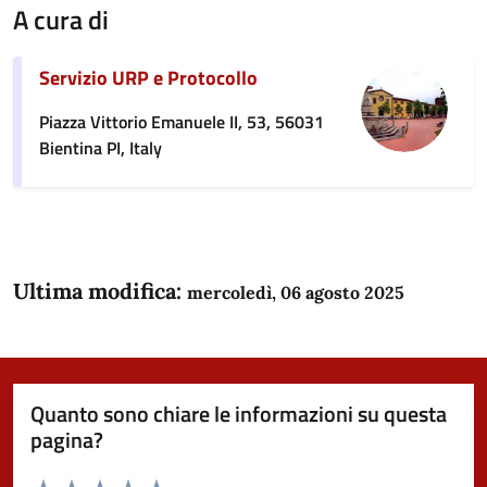
A cura di
Servizio URP e Protocollo
Piazza Vittorio Emanuele II, 53, 56031
Bientina PI, Italy
Ultima modifica:
mercoledì, 06 agosto 2025
Quanto sono chiare le informazioni su questa
pagina?
Valuta da 1 a 5 stelle la pagina
Domanda