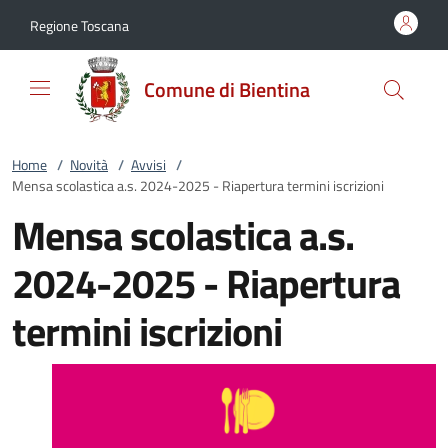
Vai al contenuto
accedi al menu
footer.enter
Regione Toscana
Comune di Bientina
Home
/
Novità
/
Avvisi
/
Mensa scolastica a.s. 2024-2025 - Riapertura termini iscrizioni
Mensa scolastica a.s.
2024-2025 - Riapertura
termini iscrizioni