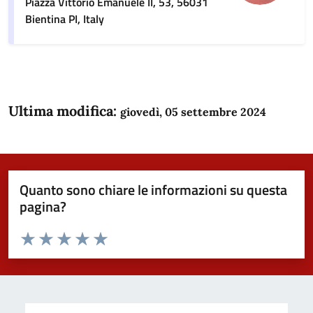
Piazza Vittorio Emanuele II, 53, 56031
Bientina PI, Italy
Ultima modifica:
giovedì, 05 settembre 2024
Quanto sono chiare le informazioni su questa
pagina?
Valuta da 1 a 5 stelle la pagina
Domanda
Valuta 1 stelle su 5
Valuta 2 stelle su 5
Valuta 3 stelle su 5
Valuta 4 stelle su 5
Valuta 5 stelle su 5