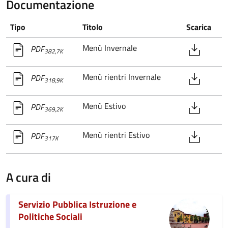
Documentazione
Tipo
Titolo
Scarica
Menù Invernale
PDF
382,7K
Menù rientri Invernale
PDF
318,9K
Menù Estivo
PDF
369,2K
Menù rientri Estivo
PDF
317K
A cura di
Servizio Pubblica Istruzione e
Politiche Sociali