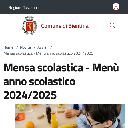
Vai al contenuto
accedi al menu
footer.enter
Regione Toscana
Comune di Bientina
Home
/
Novità
/
Avvisi
/
Mensa scolastica - Menù anno scolastico 2024/2025
Mensa scolastica - Menù
anno scolastico
2024/2025