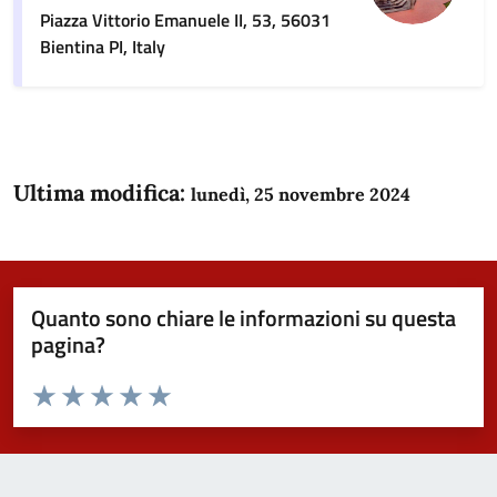
Piazza Vittorio Emanuele II, 53, 56031
Bientina PI, Italy
Ultima modifica:
lunedì, 25 novembre 2024
Quanto sono chiare le informazioni su questa
pagina?
Valuta da 1 a 5 stelle la pagina
Domanda
Valuta 1 stelle su 5
Valuta 2 stelle su 5
Valuta 3 stelle su 5
Valuta 4 stelle su 5
Valuta 5 stelle su 5