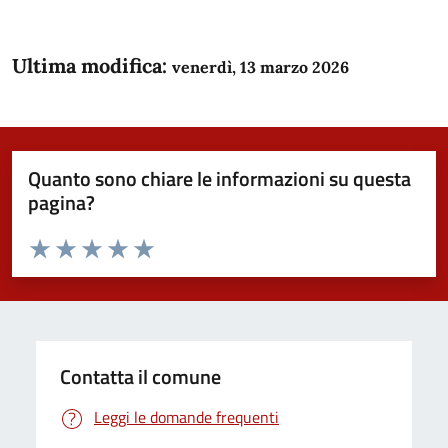
Ultima modifica:
venerdì, 13 marzo 2026
Quanto sono chiare le informazioni su questa
pagina?
Valuta da 1 a 5 stelle la pagina
Domanda
Valuta 1 stelle su 5
Valuta 2 stelle su 5
Valuta 3 stelle su 5
Valuta 4 stelle su 5
Valuta 5 stelle su 5
Contatta il comune
Leggi le domande frequenti