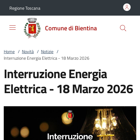
Vai al contenuto
accedi al menu
footer.enter
Regione Toscana
Comune di Bientina
Home
/
Novità
/
Notizie
/
Interruzione Energia Elettrica - 18 Marzo 2026
Interruzione Energia
Elettrica - 18 Marzo 2026