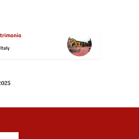
atrimonio
Italy
2025