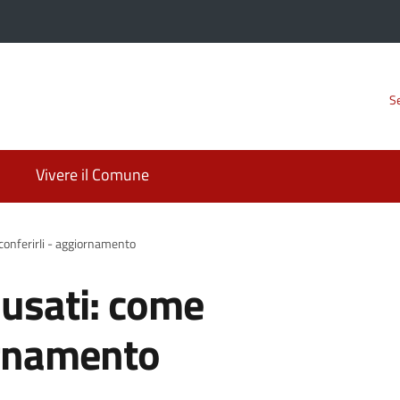
Se
Vivere il Comune
 conferirli - aggiornamento
 usati: come
ornamento