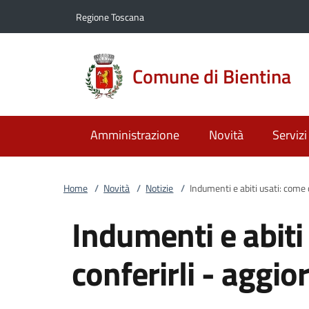
Vai al contenuto
accedi al menu
footer.enter
Regione Toscana
Comune di Bientina
Amministrazione
Novità
Servizi
Home
/
Novità
/
Notizie
/
Indumenti e abiti usati: come
Indumenti e abiti
conferirli - aggi