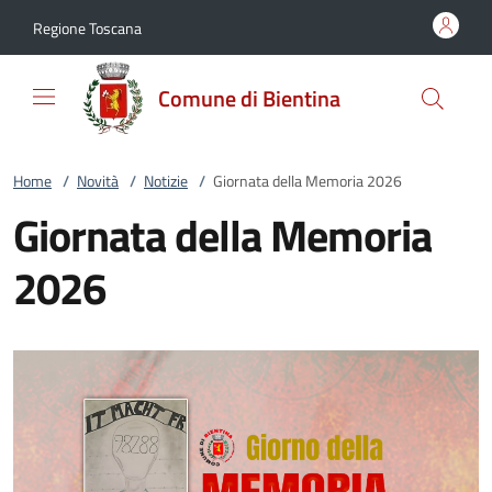
Vai al contenuto
accedi al menu
footer.enter
Regione Toscana
Comune di Bientina
Home
/
Novità
/
Notizie
/
Giornata della Memoria 2026
Giornata della Memoria
2026