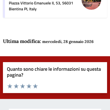
Piazza Vittorio Emanuele II, 53, 56031
Bientina PI, Italy
Ultima modifica:
mercoledì, 28 gennaio 2026
Quanto sono chiare le informazioni su questa
pagina?
Valuta da 1 a 5 stelle la pagina
Domanda
Valuta 1 stelle su 5
Valuta 2 stelle su 5
Valuta 3 stelle su 5
Valuta 4 stelle su 5
Valuta 5 stelle su 5