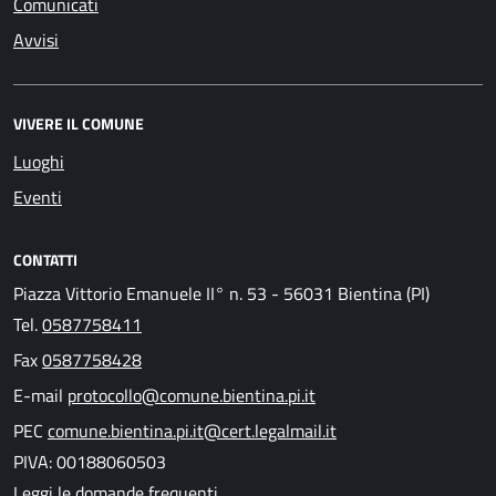
Comunicati
Avvisi
VIVERE IL COMUNE
Luoghi
Eventi
CONTATTI
Piazza Vittorio Emanuele II° n. 53 - 56031 Bientina (PI)
Tel.
0587758411
Fax
0587758428
E-mail
protocollo@comune.bientina.pi.it
PEC
comune.bientina.pi.it@cert.legalmail.it
PIVA: 00188060503
Leggi le domande frequenti