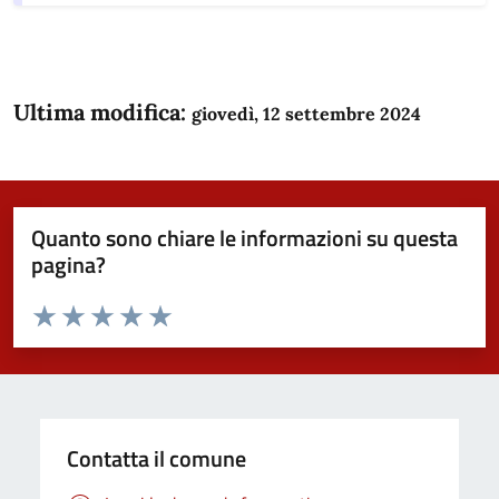
Ultima modifica:
giovedì, 12 settembre 2024
Quanto sono chiare le informazioni su questa
pagina?
Valuta da 1 a 5 stelle la pagina
Domanda
Valuta 1 stelle su 5
Valuta 2 stelle su 5
Valuta 3 stelle su 5
Valuta 4 stelle su 5
Valuta 5 stelle su 5
Contatta il comune