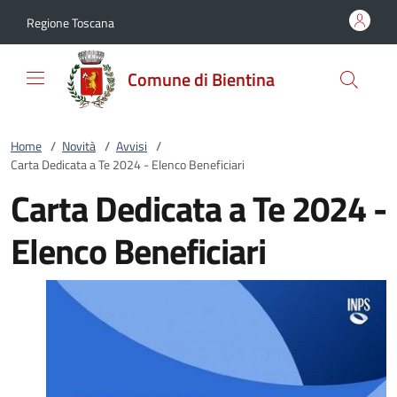
Vai al contenuto
accedi al menu
footer.enter
Regione Toscana
Comune di Bientina
Home
/
Novità
/
Avvisi
/
Carta Dedicata a Te 2024 - Elenco Beneficiari
Carta Dedicata a Te 2024 -
Elenco Beneficiari