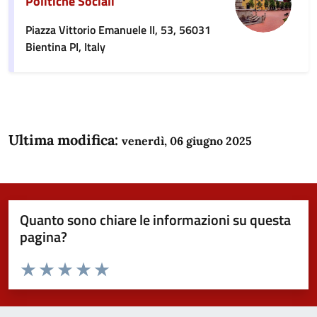
Politiche Sociali
Piazza Vittorio Emanuele II, 53, 56031
Bientina PI, Italy
Ultima modifica:
venerdì, 06 giugno 2025
Quanto sono chiare le informazioni su questa
pagina?
Valuta da 1 a 5 stelle la pagina
Domanda
Valuta 1 stelle su 5
Valuta 2 stelle su 5
Valuta 3 stelle su 5
Valuta 4 stelle su 5
Valuta 5 stelle su 5