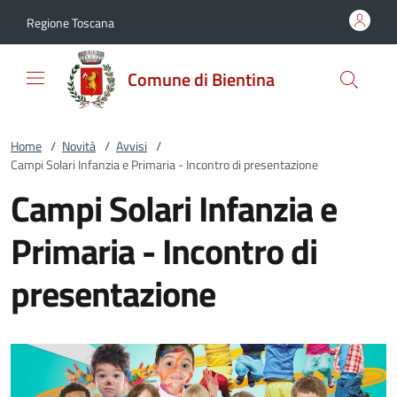
Vai al contenuto
accedi al menu
footer.enter
Regione Toscana
Comune di Bientina
Home
/
Novità
/
Avvisi
/
Campi Solari Infanzia e Primaria - Incontro di presentazione
Campi Solari Infanzia e
Primaria - Incontro di
presentazione