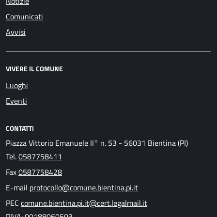
Notizie
Comunicati
Avvisi
VIVERE IL COMUNE
Luoghi
Eventi
CONTATTI
Piazza Vittorio Emanuele II° n. 53 - 56031 Bientina (PI)
Tel.
0587758411
Fax
0587758428
E-mail
protocollo@comune.bientina.pi.it
PEC
comune.bientina.pi.it@cert.legalmail.it
PIVA: 00188060503