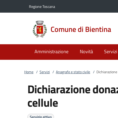
Vai al contenuto
accedi al menu
footer.enter
Regione Toscana
Comune di Bientina
Amministrazione
Novità
Servizi
Home
/
Servizi
/
Anagrafe e stato civile
/
Dichiarazione 
Dichiarazione donaz
cellule
Servizio attivo