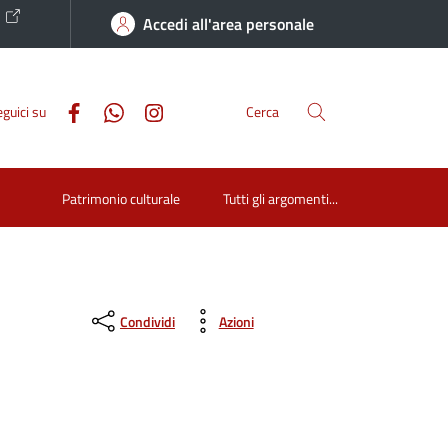
o
Accedi all'area personale
guici su
Cerca
Patrimonio culturale
Tutti gli argomenti...
Condividi
Azioni