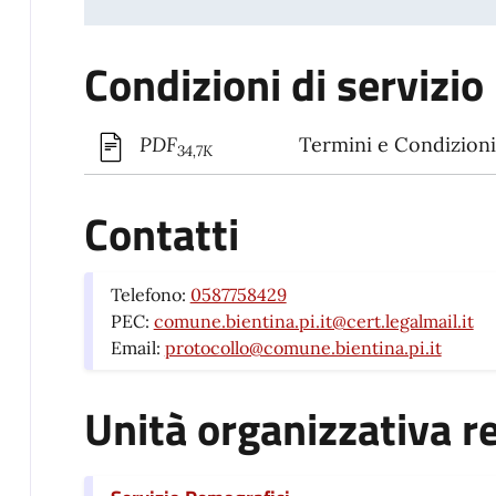
Condizioni di servizio
Termini e Condizioni 
PDF
34,7K
Contatti
Telefono:
0587758429
PEC:
comune.bientina.pi.it@cert.legalmail.it
Email:
protocollo@comune.bientina.pi.it
Unità organizzativa r