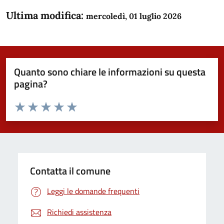
Ultima modifica:
mercoledì, 01 luglio 2026
Quanto sono chiare le informazioni su questa
pagina?
Valuta da 1 a 5 stelle la pagina
Domanda
Valuta 1 stelle su 5
Valuta 2 stelle su 5
Valuta 3 stelle su 5
Valuta 4 stelle su 5
Valuta 5 stelle su 5
Contatta il comune
Leggi le domande frequenti
Richiedi assistenza