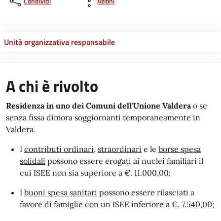
Condividi
Azioni
Unità organizzativa responsabile
A chi è rivolto
Residenza in uno dei Comuni dell'Unione Valdera
o se
senza fissa dimora soggiornanti temporaneamente in
Valdera.
I
contributi ordinari
,
straordinari
e le
borse spesa
solidali
possono essere erogati ai nuclei familiari il
cui ISEE non sia superiore a €. 11.000,00;
I
buoni spesa sanitari
possono essere rilasciati a
favore di famiglie con un ISEE inferiore a €. 7.540,00;