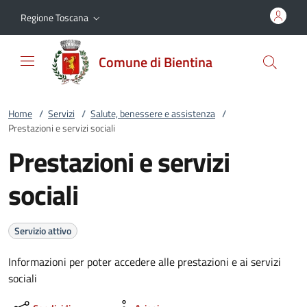
Vai al contenuto
accedi al menu
footer.enter
Regione Toscana
Comune di Bientina
Home
/
Servizi
/
Salute, benessere e assistenza
/
Prestazioni e servizi sociali
Prestazioni e servizi
sociali
Servizio attivo
Informazioni per poter accedere alle prestazioni e ai servizi
sociali