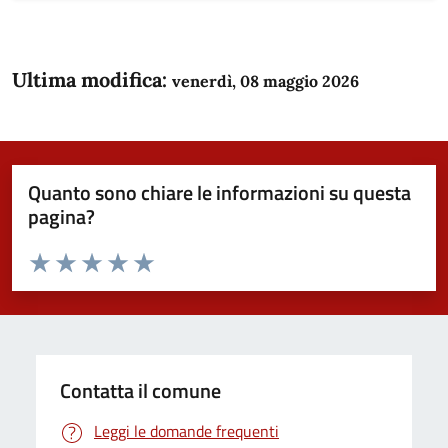
Ultima modifica:
venerdì, 08 maggio 2026
Quanto sono chiare le informazioni su questa
pagina?
Valuta da 1 a 5 stelle la pagina
Domanda
Valuta 1 stelle su 5
Valuta 2 stelle su 5
Valuta 3 stelle su 5
Valuta 4 stelle su 5
Valuta 5 stelle su 5
Contatta il comune
Leggi le domande frequenti