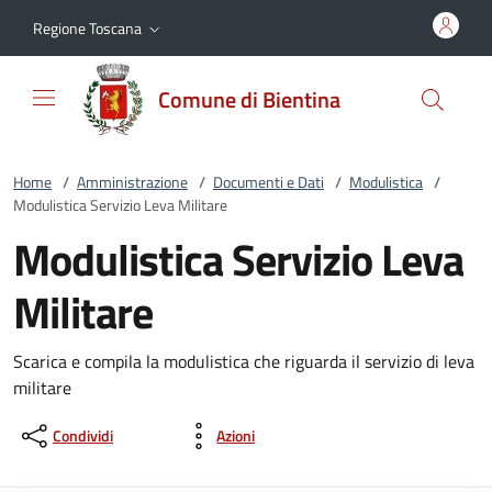
Vai al contenuto
accedi al menu
footer.enter
Regione Toscana
Comune di Bientina
Home
/
Amministrazione
/
Documenti e Dati
/
Modulistica
/
Modulistica Servizio Leva Militare
Modulistica Servizio Leva
Militare
Scarica e compila la modulistica che riguarda il servizio di leva
militare
Condividi
Azioni