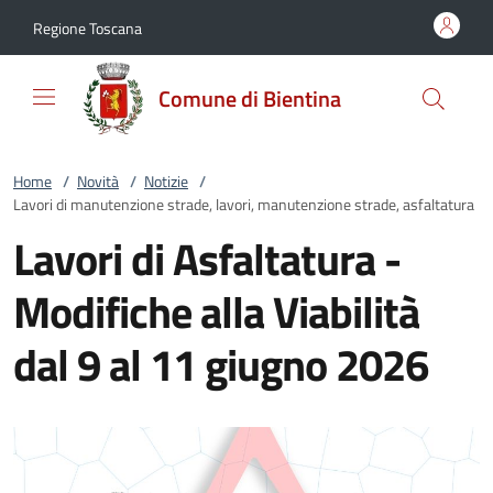
Vai al contenuto
accedi al menu
footer.enter
Regione Toscana
Comune di Bientina
Home
/
Novità
/
Notizie
/
Lavori di manutenzione strade, lavori, manutenzione strade, asfaltatura
Lavori di Asfaltatura -
Modifiche alla Viabilità
dal 9 al 11 giugno 2026