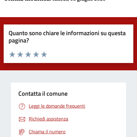
Quanto sono chiare le informazioni su questa
pagina?
Valuta da 1 a 5 stelle la pagina
Domanda
Valuta 1 stelle su 5
Valuta 2 stelle su 5
Valuta 3 stelle su 5
Valuta 4 stelle su 5
Valuta 5 stelle su 5
Contatta il comune
Leggi le domande frequenti
Richiedi assistenza
Chiama il numero