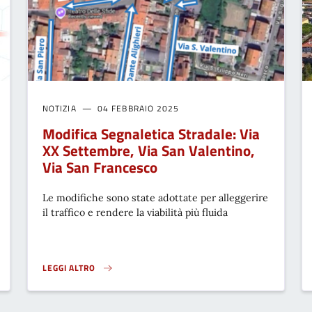
NOTIZIA
04 FEBBRAIO 2025
Modifica Segnaletica Stradale: Via
XX Settembre, Via San Valentino,
Via San Francesco
Le modifiche sono state adottate per alleggerire
il traffico e rendere la viabilità più fluida
LEGGI ALTRO
DAL 24 FEBBRAIO 2025}
MODIFICA SEGNALETICA STRADALE: VIA XX SETTEMBRE, VIA SA