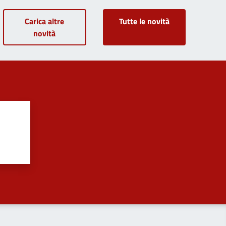
Carica altre
Tutte le novità
novità
?