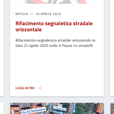
NOTIZIA
16 APRILE 2025
Rifacimento segnaletica stradale
orizzontale
Rifacimento segnaletica stradale orizzontale in
data 22 Aprile 2025 nelle 4 Piazze ex stradelli
LEGGI ALTRO
 E LIMITROFE DAL 30 LUGLIO AL 2 AGOSTO 2025}
RIFACIMENTO SEGNALETICA STRADALE ORIZZONTALE}