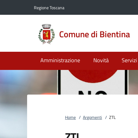
Vai al contenuto
accedi al menu
footer.enter
Regione Toscana
Comune di Bientina
Amministrazione
Novità
Servizi
Home
/
Argomenti
/
ZTL
ZTL