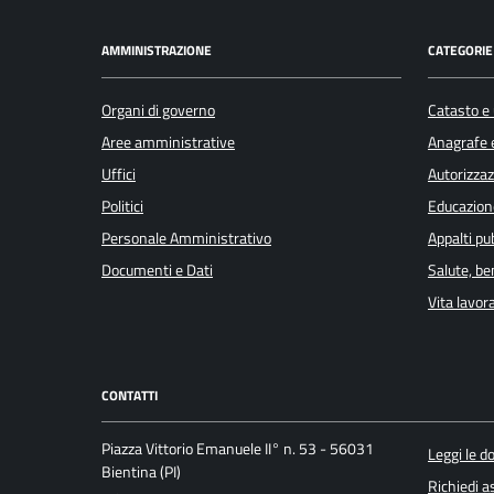
AMMINISTRAZIONE
CATEGORIE 
Organi di governo
Catasto e 
Aree amministrative
Anagrafe e
Uffici
Autorizzaz
Politici
Educazion
Personale Amministrativo
Appalti pub
Documenti e Dati
Salute, b
Vita lavor
CONTATTI
Piazza Vittorio Emanuele II° n. 53 - 56031
Leggi le 
Bientina (PI)
Richiedi a