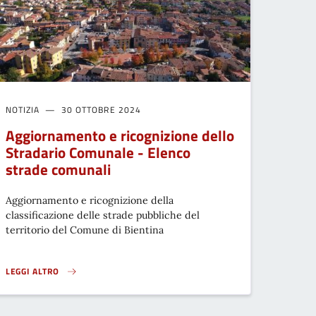
NOTIZIA
30 OTTOBRE 2024
Aggiornamento e ricognizione dello
Stradario Comunale - Elenco
strade comunali
Aggiornamento e ricognizione della
classificazione delle strade pubbliche del
territorio del Comune di Bientina
LEGGI ALTRO
N VALENTINO, VIA SAN FRANCESCO }
AGGIORNAMENTO E RICOGNIZIONE DELLO STRADARIO COMUNALE - ELEN