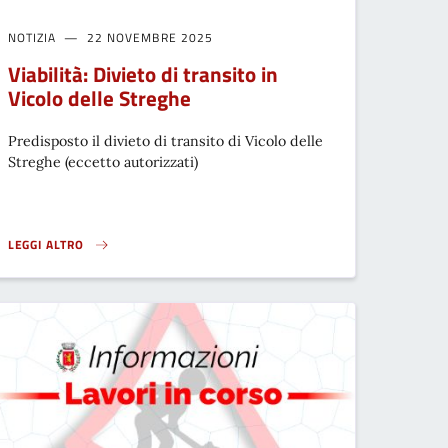
NOTIZIA
22 NOVEMBRE 2025
Viabilità: Divieto di transito in
Vicolo delle Streghe
Predisposto il divieto di transito di Vicolo delle
Streghe (eccetto autorizzati)
LEGGI ALTRO
12 GIUGNO 2026}
VIABILITÀ: DIVIETO DI TRANSITO IN VICOLO DELLE STREGHE}