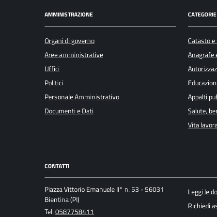
AMMINISTRAZIONE
CATEGORIE 
Organi di governo
Catasto e 
Aree amministrative
Anagrafe e
Uffici
Autorizzaz
Politici
Educazion
Personale Amministrativo
Appalti pub
Documenti e Dati
Salute, b
Vita lavor
CONTATTI
Piazza Vittorio Emanuele II° n. 53 - 56031
Leggi le 
Bientina (PI)
Richiedi a
Tel.
0587758411