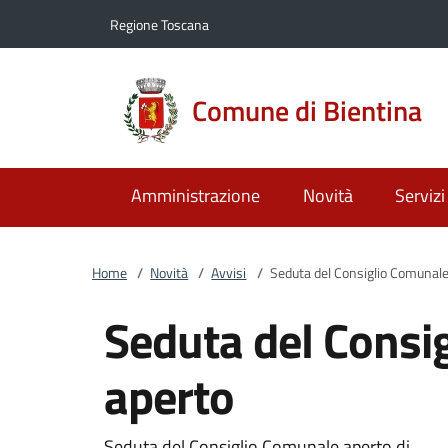
Vai al contenuto
accedi al menu
footer.enter
Regione Toscana
Comune di Bientina
Amministrazione
Novità
Servizi
Home
/
Novità
/
Avvisi
/
Seduta del Consiglio Comunale
Seduta del Consi
aperto
Seduta del Consiglio Comunale aperto di