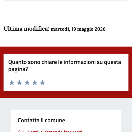
Ultima modifica:
martedì, 19 maggio 2026
Quanto sono chiare le informazioni su questa
pagina?
Valuta da 1 a 5 stelle la pagina
Domanda
Valuta 1 stelle su 5
Valuta 2 stelle su 5
Valuta 3 stelle su 5
Valuta 4 stelle su 5
Valuta 5 stelle su 5
Contatta il comune