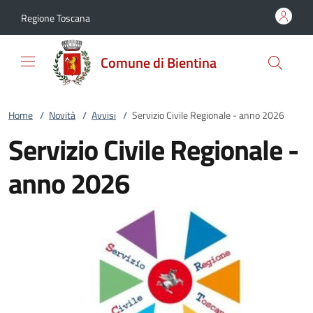
Vai al contenuto
accedi al menu
footer.enter
Regione Toscana
Comune di Bientina
Home
/
Novità
/
Avvisi
/
Servizio Civile Regionale - anno 2026
Servizio Civile Regionale -
anno 2026