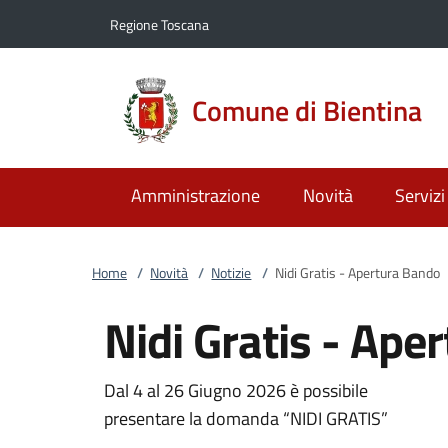
Vai al contenuto
accedi al menu
footer.enter
Regione Toscana
Comune di Bientina
Amministrazione
Novità
Servizi
Home
/
Novità
/
Notizie
/
Nidi Gratis - Apertura Bando
Nidi Gratis - Ape
Dal 4 al 26 Giugno 2026 è possibile
presentare la domanda “NIDI GRATIS”