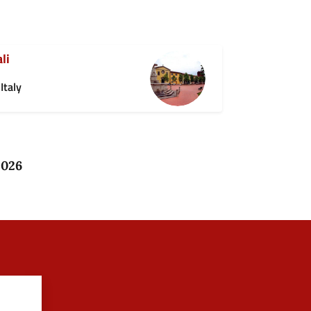
li
Italy
2026
?