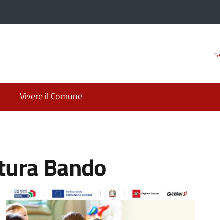
Se
Vivere il Comune
rtura Bando