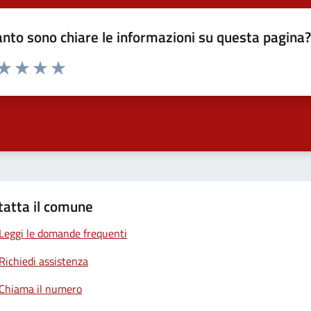
nto sono chiare le informazioni su questa pagina
 da 1 a 5 stelle la pagina
anda
ta 1 stelle su 5
Valuta 2 stelle su 5
Valuta 3 stelle su 5
Valuta 4 stelle su 5
Valuta 5 stelle su 5
tatta il comune
Leggi le domande frequenti
Richiedi assistenza
Chiama il numero