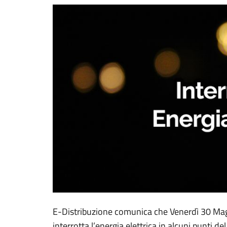
E-Distribuzione comunica che Venerdì 30 Magg
interrotta l’energia elettrica in alcuni punti del