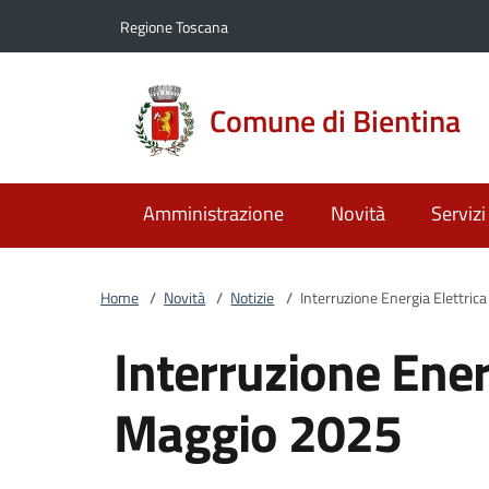
Vai al contenuto
accedi al menu
footer.enter
Regione Toscana
Comune di Bientina
Amministrazione
Novità
Servizi
Home
/
Novità
/
Notizie
/
Interruzione Energia Elettric
Interruzione Ener
Maggio 2025