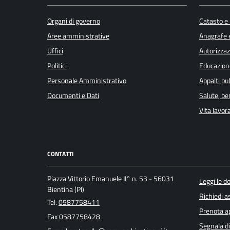
Organi di governo
Catasto e 
Aree amministrative
Anagrafe e
Uffici
Autorizzaz
Politici
Educazion
Personale Amministrativo
Appalti pub
Documenti e Dati
Salute, b
Vita lavor
CONTATTI
Piazza Vittorio Emanuele II° n. 53 - 56031
Leggi le 
Bientina (PI)
Richiedi a
Tel.
0587758411
Prenota 
Fax
0587758428
Segnala di