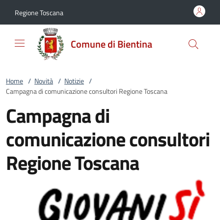
Vai al contenuto
accedi al menu
footer.enter
Regione Toscana
Comune di Bientina
Home
/
Novità
/
Notizie
/
Campagna di comunicazione consultori Regione Toscana
Campagna di
comunicazione consultori
Regione Toscana