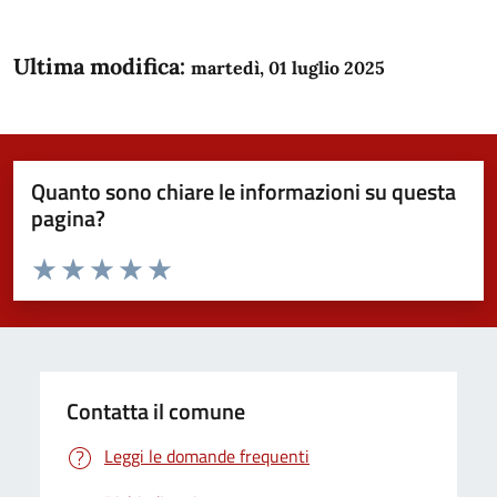
Ultima modifica:
martedì, 01 luglio 2025
Quanto sono chiare le informazioni su questa
pagina?
Valuta da 1 a 5 stelle la pagina
Domanda
Valuta 1 stelle su 5
Valuta 2 stelle su 5
Valuta 3 stelle su 5
Valuta 4 stelle su 5
Valuta 5 stelle su 5
Contatta il comune
Leggi le domande frequenti