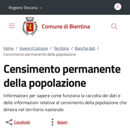
Vai al contenuto
accedi al menu
footer.enter
Regione Toscana
Comune di Bientina
Home
/
Vivere il Comune
/
Territorio
/
Banche dati
/
Censimento permanente della popolazione
Censimento permanente
della popolazione
Informazioni per sapere come funziona la raccolta dei dati e
delle informazioni relative al censimento della popolazione che
dimora nel territorio nazionale
Condividi
Azioni