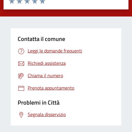
Domanda
Valuta 1 stelle su 5
Valuta 2 stelle su 5
Valuta 3 stelle su 5
Valuta 4 stelle su 5
Valuta 5 stelle su 5
Contatta il comune
Leggi le domande frequenti
Richiedi assistenza
Chiama il numero
Prenota appuntamento
Problemi in Città
Segnala disservizio