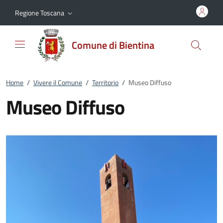
Vai al contenuto
accedi al menu
footer.enter
Regione Toscana
Comune di Bientina
Home
/
Vivere il Comune
/
Territorio
/
Museo Diffuso
Museo Diffuso