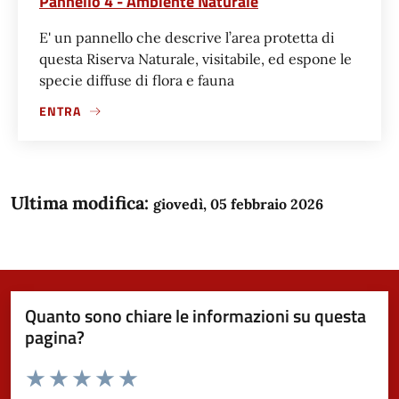
Pannello 4 - Ambiente Naturale
E' un pannello che descrive l’area protetta di
questa Riserva Naturale, visitabile, ed espone le
specie diffuse di flora e fauna
ENTRA
Ultima modifica:
giovedì, 05 febbraio 2026
Quanto sono chiare le informazioni su questa
pagina?
Valuta da 1 a 5 stelle la pagina
Domanda
Valuta 1 stelle su 5
Valuta 2 stelle su 5
Valuta 3 stelle su 5
Valuta 4 stelle su 5
Valuta 5 stelle su 5