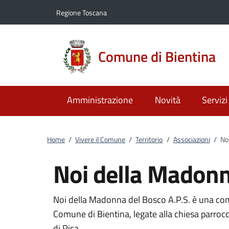
Vai al contenuto
accedi al menu
footer.enter
Regione Toscana
Comune di Bientina
Amministrazione
Novità
Servizi
Home
/
Vivere il Comune
/
Territorio
/
Associazioni
/
No
Noi della Madonn
Noi della Madonna del Bosco A.P.S. è una com
Comune di Bientina, legate alla chiesa parroc
di Pisa.