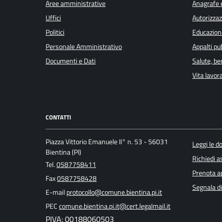
Aree amministrative
Anagrafe e
Uffici
Autorizzaz
Politici
Educazion
Personale Amministrativo
Appalti pub
Documenti e Dati
Salute, b
Vita lavor
CONTATTI
Piazza Vittorio Emanuele II° n. 53 - 56031
Leggi le 
Bientina (PI)
Richiedi a
Tel.
0587758411
Prenota 
Fax
0587758428
Segnala di
E-mail
protocollo@comune.bientina.pi.it
PEC
comune.bientina.pi.it@cert.legalmail.it
PIVA: 00188060503