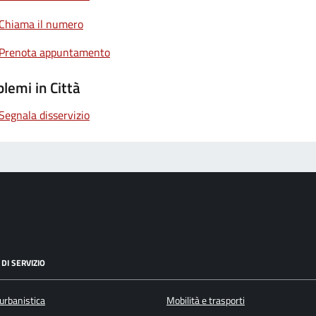
Chiama il numero
Prenota appuntamento
lemi in Città
Segnala disservizio
DI SERVIZIO
urbanistica
Mobilità e trasporti