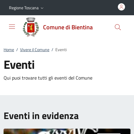
Vai al contenuto
accedi al menu
footer.enter
Regione Toscana
Comune di Bientina
Home
/
Vivere il Comune
/
Eventi
Eventi
Qui puoi trovare tutti gli eventi del Comune
Eventi in evidenza