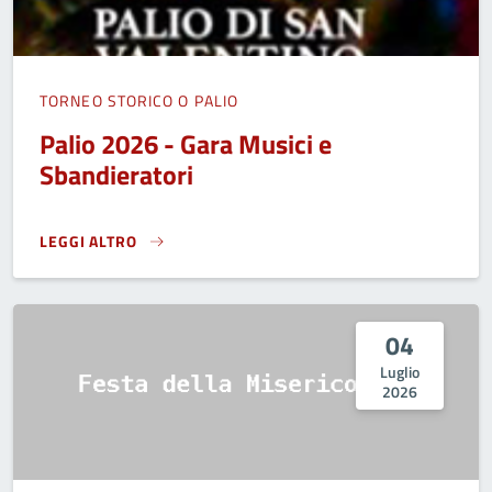
TORNEO STORICO O PALIO
Palio 2026 - Gara Musici e
Sbandieratori
LEGGI ALTRO
PALIO 2026 - GARA MUSICI E SBANDIERATORI}
04
Luglio
2026