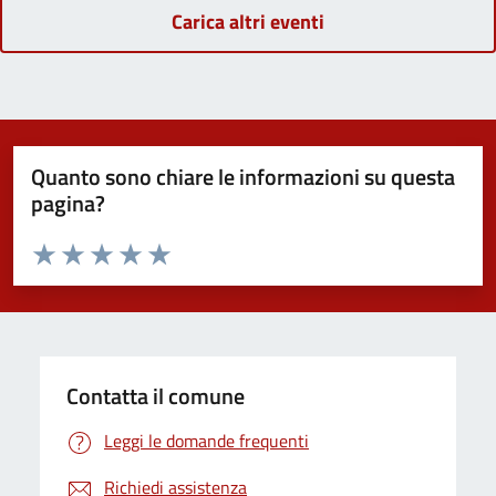
Carica altri eventi
Quanto sono chiare le informazioni su questa
pagina?
Valuta da 1 a 5 stelle la pagina
Domanda
Valuta 1 stelle su 5
Valuta 2 stelle su 5
Valuta 3 stelle su 5
Valuta 4 stelle su 5
Valuta 5 stelle su 5
Contatta il comune
Leggi le domande frequenti
Richiedi assistenza