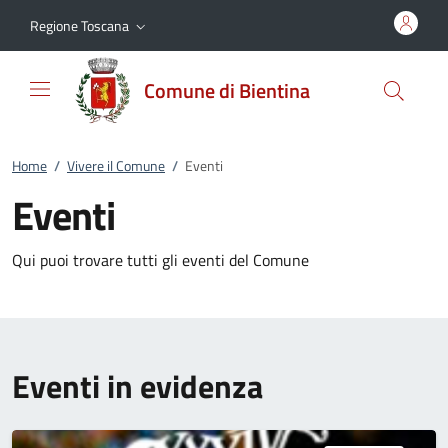
Vai al contenuto
accedi al menu
footer.enter
Regione Toscana
Comune di Bientina
Home
/
Vivere il Comune
/
Eventi
Eventi
Qui puoi trovare tutti gli eventi del Comune
Eventi in evidenza