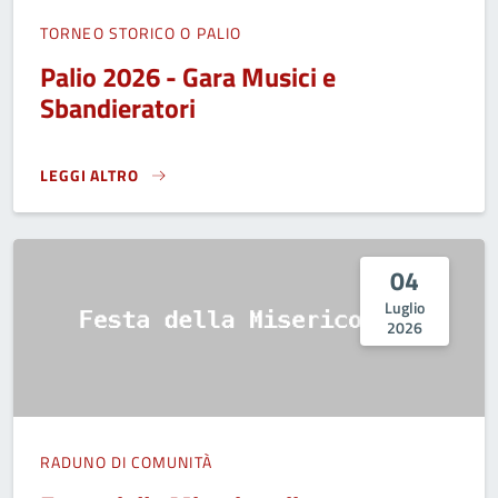
TORNEO STORICO O PALIO
Palio 2026 - Gara Musici e
Sbandieratori
LEGGI ALTRO
PALIO 2026 - GARA MUSICI E SBANDIERATORI}
04
Luglio
2026
RADUNO DI COMUNITÀ