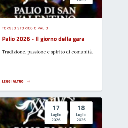
TORNEO STORICO O PALIO
Palio 2026 - Il giorno della gara
Tradizione, passione e spirito di comunità.
LEGGI ALTRO
MISTERIOSO}
PALIO 2026 - IL GIORNO DELLA GARA}
17
18
Luglio
Luglio
2026
2026