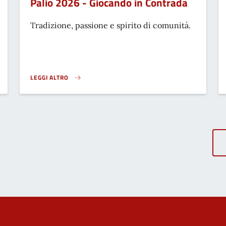
Palio 2026 - Giocando in Contrada
Tradizione, passione e spirito di comunità.
LEGGI ALTRO
PALIO 2026 - GIOCANDO IN CONTRADA}