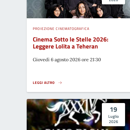
PROIEZIONE CINEMATOGRAFICA
Cinema Sotto le Stelle 2026:
Leggere Lolita a Teheran
Giovedì 6 agosto 2026 ore 21:30
LEGGI ALTRO
CINEMA SOTTO LE STELLE 2026: LEGGERE LOLITA A TE
19
Luglio
2026