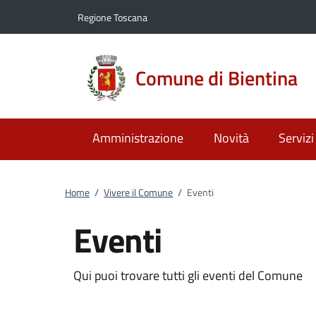
Vai al contenuto
accedi al menu
footer.enter
Regione Toscana
Comune di Bientina
Amministrazione
Novità
Servizi
Home
/
Vivere il Comune
/
Eventi
Eventi
Qui puoi trovare tutti gli eventi del Comune