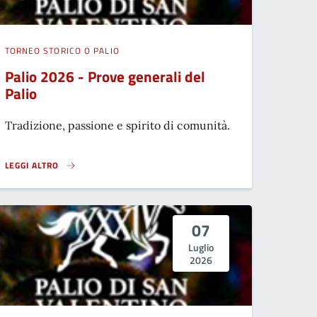
TORNEO STORICO O PALIO
Palio 2026 - Prove generali del
Palio
Tradizione, passione e spirito di comunità.
LEGGI ALTRO
PALIO 2026 - PROVE GENERALI DEL PALIO}
07
Luglio
2026