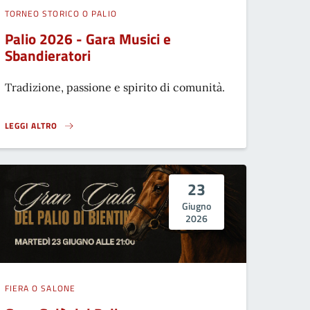
TORNEO STORICO O PALIO
Palio 2026 - Gara Musici e
Sbandieratori
Tradizione, passione e spirito di comunità.
LEGGI ALTRO
PALIO 2026 - GARA MUSICI E SBANDIERATORI}
23
Giugno
2026
FIERA O SALONE