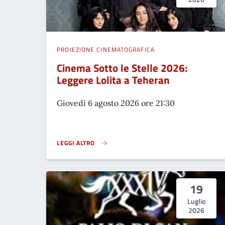
PROIEZIONE CINEMATOGRAFICA
Cinema Sotto le Stelle 2026:
Leggere Lolita a Teheran
Giovedì 6 agosto 2026 ore 21:30
LEGGI ALTRO
CINEMA SOTTO LE STELLE 2026: LEGGERE LOLITA A TE
19
Luglio
2026