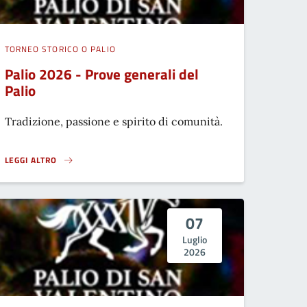
TORNEO STORICO O PALIO
Palio 2026 - Prove generali del
Palio
Tradizione, passione e spirito di comunità.
LEGGI ALTRO
PALIO 2026 - PROVE GENERALI DEL PALIO}
07
Luglio
2026