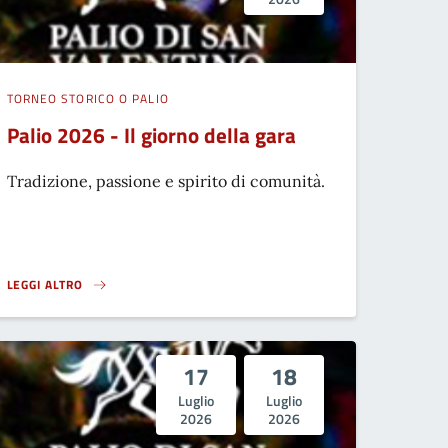
TORNEO STORICO O PALIO
Palio 2026 - Il giorno della gara
Tradizione, passione e spirito di comunità.
LEGGI ALTRO
MISTERIOSO}
PALIO 2026 - IL GIORNO DELLA GARA}
17
18
Luglio
Luglio
2026
2026