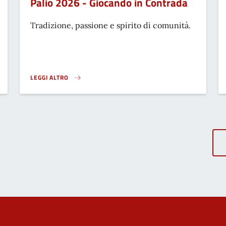
Palio 2026 - Giocando in Contrada
Tradizione, passione e spirito di comunità.
LEGGI ALTRO
PALIO 2026 - GIOCANDO IN CONTRADA}