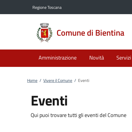
Vai al contenuto
accedi al menu
footer.enter
Regione Toscana
Comune di Bientina
Amministrazione
Novità
Servizi
Home
/
Vivere il Comune
/
Eventi
Eventi
Qui puoi trovare tutti gli eventi del Comune