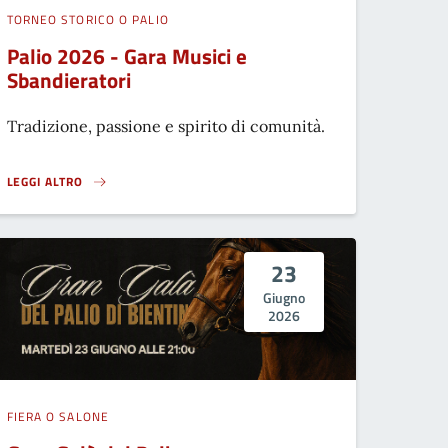
TORNEO STORICO O PALIO
Palio 2026 - Gara Musici e
Sbandieratori
Tradizione, passione e spirito di comunità.
LEGGI ALTRO
PALIO 2026 - GARA MUSICI E SBANDIERATORI}
23
Giugno
2026
FIERA O SALONE