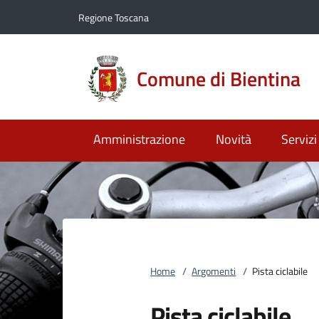
Vai al contenuto
accedi al menu
footer.enter
Regione Toscana
Comune di Bientina
Amministrazione
Novità
Servizi
Home
/
Argomenti
/
Pista ciclabile
Pista ciclabile