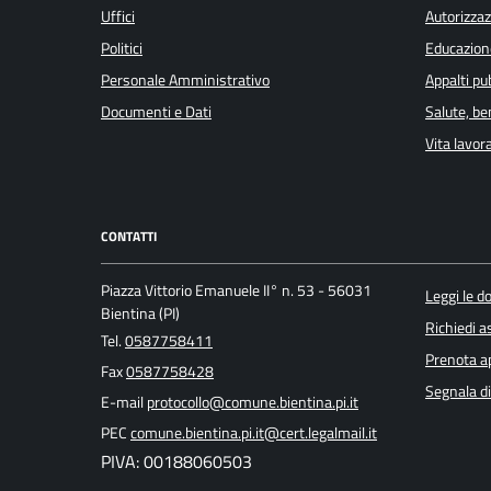
Uffici
Autorizzaz
Politici
Educazion
Personale Amministrativo
Appalti pub
Documenti e Dati
Salute, b
Vita lavor
CONTATTI
Piazza Vittorio Emanuele II° n. 53 - 56031
Leggi le 
Bientina (PI)
Richiedi a
Tel.
0587758411
Prenota 
Fax
0587758428
Segnala di
E-mail
protocollo@comune.bientina.pi.it
PEC
comune.bientina.pi.it@cert.legalmail.it
PIVA: 00188060503