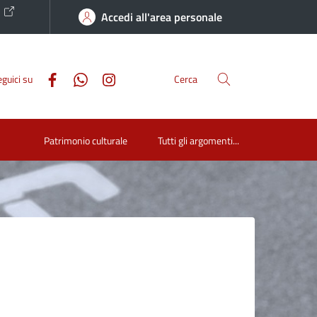
o
Accedi all'area personale
guici su
Cerca
Patrimonio culturale
Tutti gli argomenti...