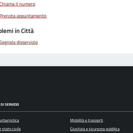
Chiama il numero
Prenota appuntamento
lemi in Città
Segnala disservizio
DI SERVIZIO
urbanistica
Mobilità e trasporti
 stato civile
Giustizia e sicurezza pubblica