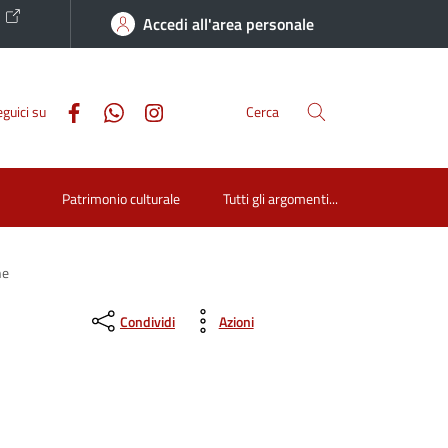
o
Accedi all'area personale
guici su
Cerca
Patrimonio culturale
Tutti gli argomenti...
he
Condividi
Azioni