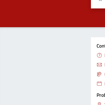
Valu
Con
Prob