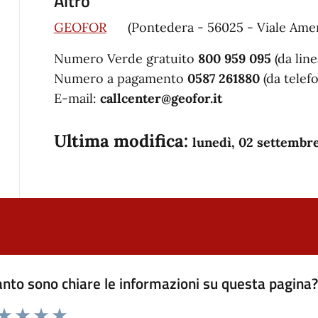
Altro
GEOFOR
(Pontedera - 56025 - Viale Ameri
Numero Verde gratuito
800 959 095
(da line
Numero a pagamento
0587 261880
(da telef
E-mail:
callcenter@geofor.it
Ultima modifica:
lunedì, 02 settembr
nto sono chiare le informazioni su questa pagina
 da 1 a 5 stelle la pagina
anda