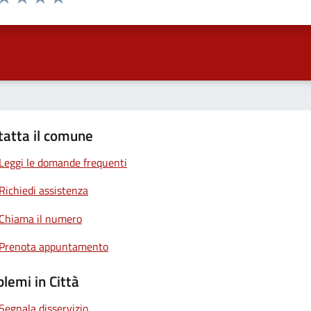
ta 1 stelle su 5
Valuta 2 stelle su 5
Valuta 3 stelle su 5
Valuta 4 stelle su 5
Valuta 5 stelle su 5
tatta il comune
Leggi le domande frequenti
Richiedi assistenza
Chiama il numero
Prenota appuntamento
lemi in Città
Segnala disservizio