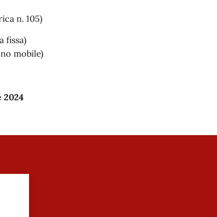
ca n. 105)
a fissa)
ono mobile)
e 2024
?