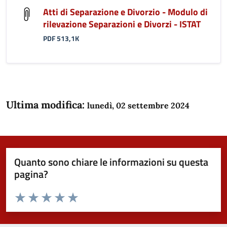
Atti di Separazione e Divorzio - Modulo di
rilevazione Separazioni e Divorzi - ISTAT
PDF 513,1K
Ultima modifica:
lunedì, 02 settembre 2024
Quanto sono chiare le informazioni su questa
pagina?
Valuta da 1 a 5 stelle la pagina
Domanda
Valuta 1 stelle su 5
Valuta 2 stelle su 5
Valuta 3 stelle su 5
Valuta 4 stelle su 5
Valuta 5 stelle su 5