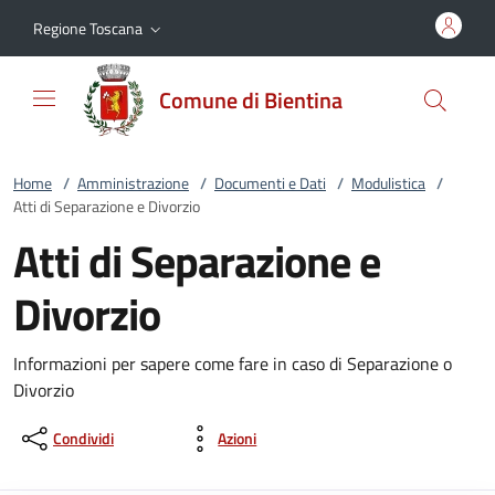
Vai al contenuto
accedi al menu
footer.enter
Regione Toscana
Comune di Bientina
Home
/
Amministrazione
/
Documenti e Dati
/
Modulistica
/
Atti di Separazione e Divorzio
Atti di Separazione e
Divorzio
Informazioni per sapere come fare in caso di Separazione o
Divorzio
Condividi
Azioni