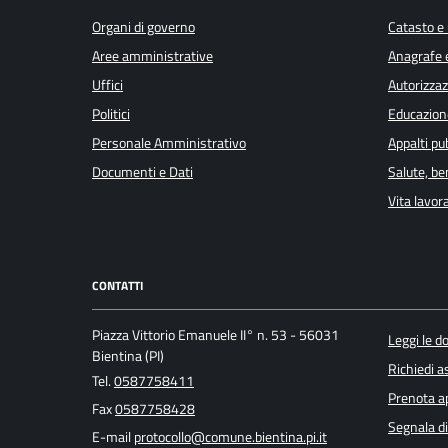
Organi di governo
Catasto e 
Aree amministrative
Anagrafe e
Uffici
Autorizzaz
Politici
Educazion
Personale Amministrativo
Appalti pub
Documenti e Dati
Salute, b
Vita lavor
CONTATTI
Piazza Vittorio Emanuele II° n. 53 - 56031
Leggi le 
Bientina (PI)
Richiedi a
Tel.
0587758411
Prenota 
Fax
0587758428
Segnala di
E-mail
protocollo@comune.bientina.pi.it