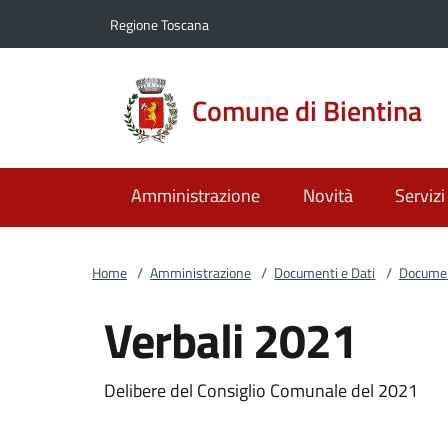
Vai al contenuto
accedi al menu
footer.enter
Regione Toscana
Comune di Bientina
Amministrazione
Novità
Servizi
Home
/
Amministrazione
/
Documenti e Dati
/
Documen
Verbali 2021
Delibere del Consiglio Comunale del 2021