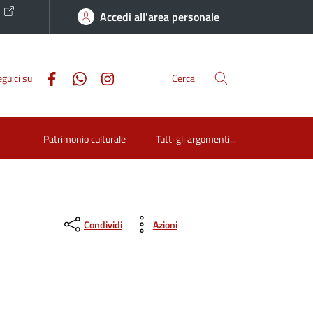
o
Accedi all'area personale
guici su
Cerca
Patrimonio culturale
Tutti gli argomenti...
Condividi
Azioni