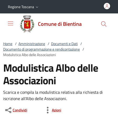
Vai al contenuto
accedi al menu
footer.enter
Regione Toscana
Comune di Bientina
Home
/
Amministrazione
/
Documenti e Dati
/
Documento di programmazione e rendicontazione
/
Modulistica Albo delle Associazioni
Modulistica Albo delle
Associazioni
Scarica e compila la modulistica relativa alla richiesta di
iscrizione all'Albo delle Associazioni.
Condividi
Azioni