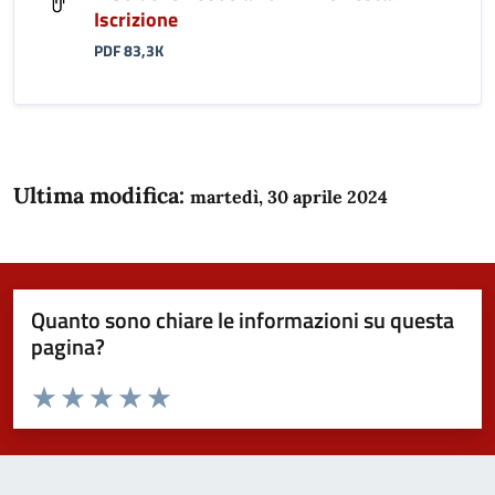
Iscrizione
PDF 83,3K
Ultima modifica:
martedì, 30 aprile 2024
Quanto sono chiare le informazioni su questa
pagina?
Valuta da 1 a 5 stelle la pagina
Domanda
Valuta 1 stelle su 5
Valuta 2 stelle su 5
Valuta 3 stelle su 5
Valuta 4 stelle su 5
Valuta 5 stelle su 5