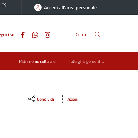
o
Accedi all'area personale
guici su
Cerca
Patrimonio culturale
Tutti gli argomenti...
Condividi
Azioni