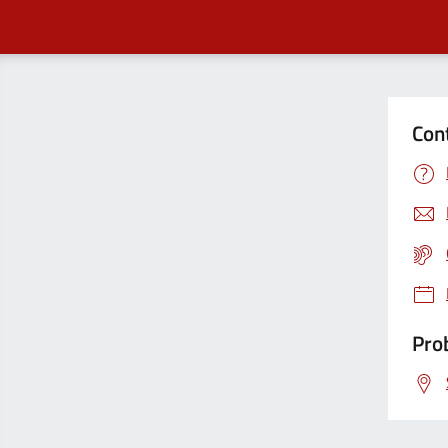
Con
Prob