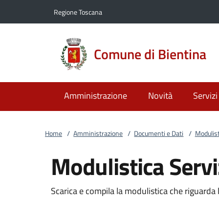
Vai al contenuto
accedi al menu
footer.enter
Regione Toscana
Comune di Bientina
Amministrazione
Novità
Servizi
Home
/
Amministrazione
/
Documenti e Dati
/
Modulist
Modulistica Serviz
Scarica e compila la modulistica che riguarda le