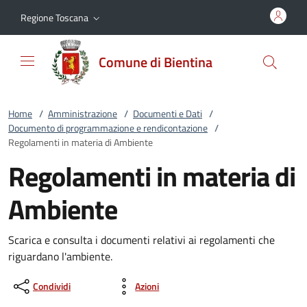
Vai al contenuto
accedi al menu
footer.enter
Regione Toscana
Comune di Bientina
Home
/
Amministrazione
/
Documenti e Dati
/
Documento di programmazione e rendicontazione
/
Regolamenti in materia di Ambiente
Regolamenti in materia di
Ambiente
Scarica e consulta i documenti relativi ai regolamenti che
riguardano l'ambiente.
Condividi
Azioni