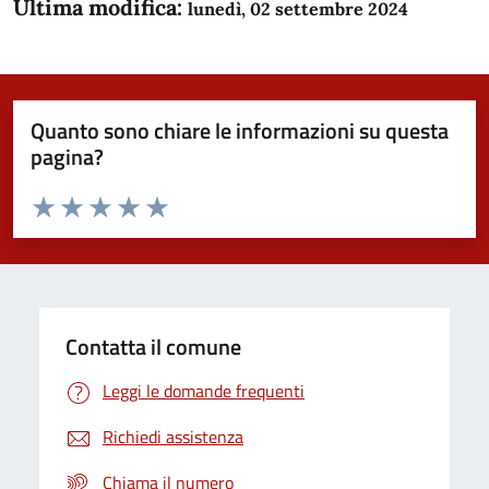
Ultima modifica:
lunedì, 02 settembre 2024
Quanto sono chiare le informazioni su questa
pagina?
Valuta da 1 a 5 stelle la pagina
Domanda
Valuta 1 stelle su 5
Valuta 2 stelle su 5
Valuta 3 stelle su 5
Valuta 4 stelle su 5
Valuta 5 stelle su 5
Contatta il comune
Leggi le domande frequenti
Richiedi assistenza
Chiama il numero