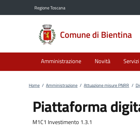
Vai al contenuto
accedi al menu
footer.enter
Regione Toscana
Comune di Bientina
Amministrazione
Novità
Servizi
Home
/
Amministrazione
/
Attuazione misure PNRR
/
Di
Piattaforma digit
M1C1 Investimento 1.3.1