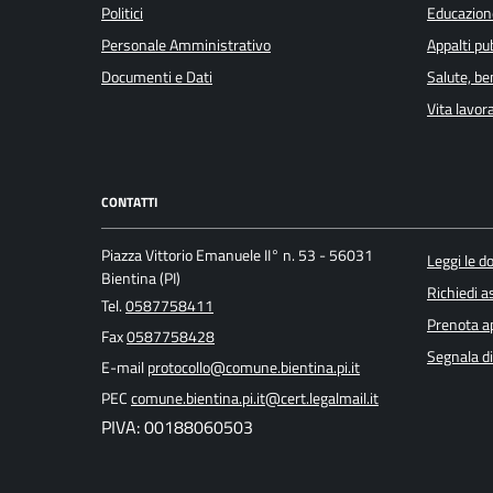
Politici
Educazion
Personale Amministrativo
Appalti pub
Documenti e Dati
Salute, b
Vita lavor
CONTATTI
Piazza Vittorio Emanuele II° n. 53 - 56031
Leggi le 
Bientina (PI)
Richiedi a
Tel.
0587758411
Prenota 
Fax
0587758428
Segnala di
E-mail
protocollo@comune.bientina.pi.it
PEC
comune.bientina.pi.it@cert.legalmail.it
PIVA: 00188060503