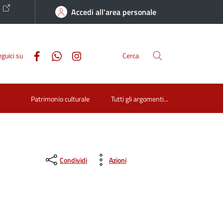
o
Accedi all'area personale
guici su
Cerca
Patrimonio culturale
Tutti gli argomenti...
Condividi
Azioni