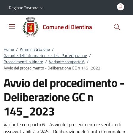
Vai al contenuto
accedi al menu
footer.enter
Regione Toscana
Comune di Bientina
Home
/
Amministrazione
/
Garante dell'Informazione e della Partecipazione
/
Procedimenti in Itinere
/
Variante comparto 6
/
Avvio del procedimento - Deliberazione GC n 145_2023
Avvio del procedimento -
Deliberazione GC n
145_2023
Variante comparto 6 - Avvio del procedimento e verifica di
assoggettabilità a VAS - Deliberazione di Giunta Comunale n.