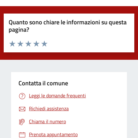
Quanto sono chiare le informazioni su questa
pagina?
Valuta da 1 a 5 stelle la pagina
Domanda
Valuta 1 stelle su 5
Valuta 2 stelle su 5
Valuta 3 stelle su 5
Valuta 4 stelle su 5
Valuta 5 stelle su 5
Contatta il comune
Leggi le domande frequenti
Richiedi assistenza
Chiama il numero
Prenota appuntamento