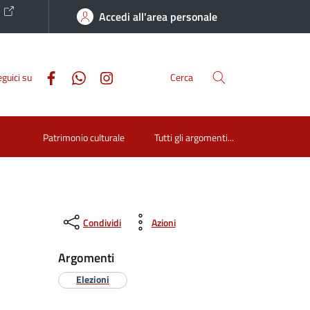
o
Accedi all'area personale
guici su
Cerca
Patrimonio culturale
Tutti gli argomenti...
Condividi
Azioni
Argomenti
Elezioni