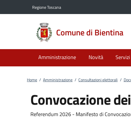
Vai al contenuto
accedi al menu
footer.enter
Regione Toscana
Comune di Bientina
Amministrazione
Novità
Servizi
Home
/
Amministrazione
/
Consultazioni elettorali
/
Docu
Convocazione dei 
Referendum 2026 - Manifesto di Convocazione