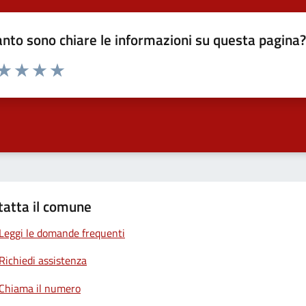
nto sono chiare le informazioni su questa pagina
 da 1 a 5 stelle la pagina
anda
ta 1 stelle su 5
Valuta 2 stelle su 5
Valuta 3 stelle su 5
Valuta 4 stelle su 5
Valuta 5 stelle su 5
tatta il comune
Leggi le domande frequenti
Richiedi assistenza
Chiama il numero