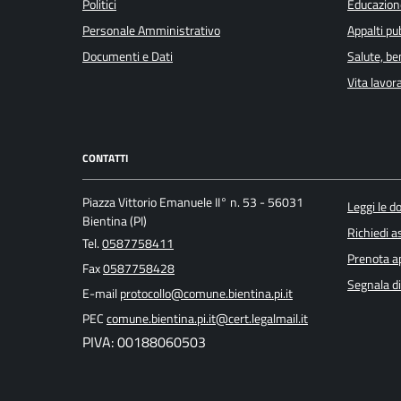
Politici
Educazion
Personale Amministrativo
Appalti pub
Documenti e Dati
Salute, b
Vita lavor
CONTATTI
Piazza Vittorio Emanuele II° n. 53 - 56031
Leggi le 
Bientina (PI)
Richiedi a
Tel.
0587758411
Prenota 
Fax
0587758428
Segnala di
E-mail
protocollo@comune.bientina.pi.it
PEC
comune.bientina.pi.it@cert.legalmail.it
PIVA: 00188060503