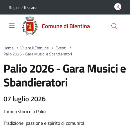
Vai al contenuto
accedi al menu
footer.enter
Regione Toscana
Comune di Bientina
Home
/
Vivere il Comune
/
Eventi
/
Palio 2026 - Gara Musici e Sbandieratori
Palio 2026 - Gara Musici e
Sbandieratori
07 luglio 2026
Torneo storico o Palio
Tradizione, passione e spirito di comunità.