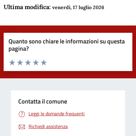
Ultima modifica:
venerdì, 17 luglio 2026
Quanto sono chiare le informazioni su questa
pagina?
Valuta da 1 a 5 stelle la pagina
Domanda
Valuta 1 stelle su 5
Valuta 2 stelle su 5
Valuta 3 stelle su 5
Valuta 4 stelle su 5
Valuta 5 stelle su 5
Contatta il comune
Leggi le domande frequenti
Richiedi assistenza